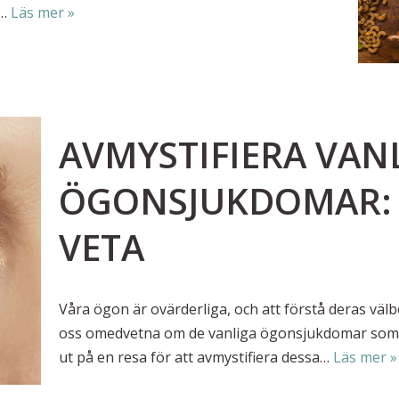
a…
Läs mer »
AVMYSTIFIERA VAN
ÖGONSJUKDOMAR: 
VETA
Våra ögon är ovärderliga, och att förstå deras vä
oss omedvetna om de vanliga ögonsjukdomar som ka
ut på en resa för att avmystifiera dessa…
Läs mer »