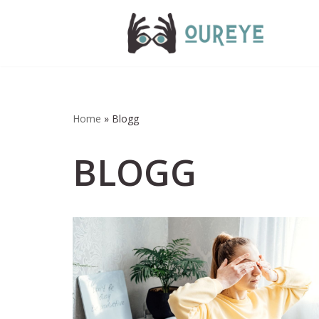
Hoppa
till
innehåll
Home
»
Blogg
BLOGG